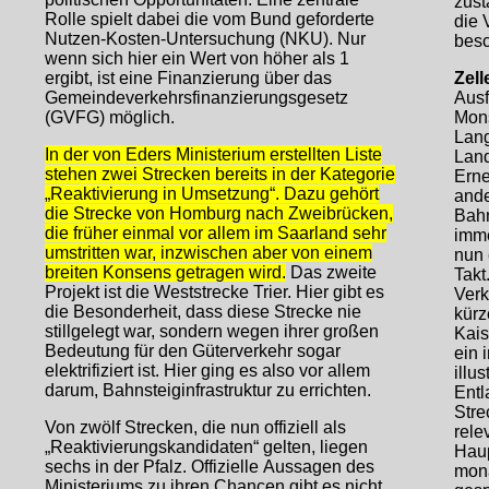
zust
Rolle spielt dabei die vom Bund geforderte
die 
Nutzen-Kosten-Untersuchung (NKU). Nur
besc
wenn sich hier ein Wert von höher als 1
ergibt, ist eine Finanzierung über das
Zell
Gemeindeverkehrsfinanzierungsgesetz
Ausf
(GVFG) möglich.
Mons
Lang
In der von Eders Ministerium erstellten Liste
Land
stehen zwei Strecken bereits in der Kategorie
Erne
„Reaktivierung in Umsetzung“. Dazu gehört
and
die Strecke von Homburg nach Zweibrücken,
Bahn
die früher einmal vor allem im Saarland sehr
imme
umstritten war, inzwischen aber von einem
nun 
breiten Konsens getragen wird.
Das zweite
Takt
Projekt ist die Weststrecke Trier. Hier gibt es
Ver
die Besonderheit, dass diese Strecke nie
kürz
stillgelegt war, sondern wegen ihrer großen
Kais
Bedeutung für den Güterverkehr sogar
ein 
elektrifiziert ist. Hier ging es also vor allem
illu
darum, Bahnsteiginfrastruktur zu errichten.
Entl
Stre
Von zwölf Strecken, die nun offiziell als
rele
„Reaktivierungskandidaten“ gelten, liegen
Haup
sechs in der Pfalz. Offizielle Aussagen des
mona
Ministeriums zu ihren Chancen gibt es nicht.