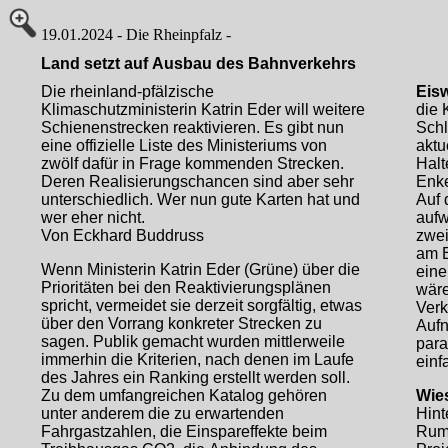
19.01.2024 - Die Rheinpfalz -
Land setzt auf Ausbau des Bahnverkehrs
Die rheinland-pfälzische
Eis
Klimaschutzministerin Katrin Eder will weitere
die 
Schienenstrecken reaktivieren. Es gibt nun
Schl
eine offizielle Liste des Ministeriums von
aktu
zwölf dafür in Frage kommenden Strecken.
Halt
Deren Realisierungschancen sind aber sehr
Enke
unterschiedlich. Wer nun gute Karten hat und
Auf 
wer eher nicht.
aufw
Von Eckhard Buddruss
zwei
am E
Wenn Ministerin Katrin Eder (Grüne) über die
eine
Prioritäten bei den Reaktivierungsplänen
wäre
spricht, vermeidet sie derzeit sorgfältig, etwas
Verk
über den Vorrang konkreter Strecken zu
Aufn
sagen. Publik gemacht wurden mittlerweile
para
immerhin die Kriterien, nach denen im Laufe
einf
des Jahres ein Ranking erstellt werden soll.
Zu dem umfangreichen Katalog gehören
Wie
unter anderem die zu erwartenden
Hint
Fahrgastzahlen, die Einspareffekte beim
Rumb