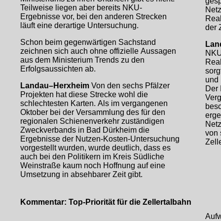
gesp
Teilweise liegen aber bereits NKU-
Netz
Ergebnisse vor, bei den anderen Strecken
Reak
läuft eine derartige Untersuchung.
der 
Schon beim gegenwärtigen Sachstand
Lan
zeichnen sich auch ohne offizielle Aussagen
NKU-
aus dem Ministerium Trends zu den
Reak
Erfolgsaussichten ab.
sorg
und 
Landau–Herxheim
Von den sechs Pfälzer
Der 
Projekten hat diese Strecke wohl die
Verg
schlechtesten Karten. Als im vergangenen
besc
Oktober bei der Versammlung des für den
erge
regionalen Schienenverkehr zuständigen
Netz
Zweckverbands in Bad Dürkheim die
von 
Ergebnisse der Nutzen-Kosten-Untersuchung
Zell
vorgestellt wurden, wurde deutlich, dass es
auch bei den Politikern im Kreis Südliche
Weinstraße kaum noch Hoffnung auf eine
Umsetzung in absehbarer Zeit gibt.
Kommentar: Top-Priorität für die Zellertalbahn
Aufw