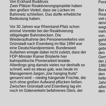
Von Eckhard Buddruss
Pers
Zwei Pfälzer Reaktivierungsprojekte haben
den großen Vorteil, dass sie Lücken im
Bei 
Bahnnetz schließen. Das dürfte erhebliche
Reak
Bedeutung haben.
viel
denn
Vor 30 Jahren war Rheinland-Pfalz schon
wege
einmal Vorreiter bei der Reaktivierung
mehr
stillgelegter Bahnstrecken. Die
von 
Wiederaufnahme des Personenverkehrs von
geht
Grünstadt nach Eisenberg im Mai 1994 war
Stre
eine Deutschlandpremiere. Bundesweit
gebr
Aufsehen erregte dabei nicht zuletzt, dass der
den
FDP-Minister Rainer Brüderle hier
Germ
bahnpolitische Pionierarbeit leistete.
der 
Allerdings ging damals vieles nur deshalb so
1960
schnell, weil es etwas gab, was heute im
Bede
Management-Jargon „low hanging fruits“
den 
genannt wird – niedrig hängende Früchte, die
lief
sich ohne großen Aufwand pflücken ließen.
Jahr
Zwischen Grünstadt und Eisenberg lag ein
alle
noch im Güterverkehr befahrenes Gleis, der
den 