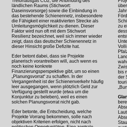
Treibhausgas CO2, die Anbindung des
Proj
ländlichen Raums (Stichwort:
über
Daseinsvorsorge) sowie die Einbindung in
Jahr
das bestehende Schienennetz, insbesondere
Förd
die Fähigkeit einer reaktivierten Strecke als
Schi
Umleitungsmöglichkeit zu dienen. Dieser
zu e
Faktor wird nun oft mit dem Stichwort
dess
Resilienz bezeichnet, weil sich immer wieder
ents
zeigt, dass das deutscher Schienennetz in
Unte
dieser Hinsicht große Defizite hat.
Voll
Pfal
Eder betont dabei, dass sie Projekte
Land
planerisch vorantreiben will, auch wenn es
wahr
noch keine konkrete
Zwis
Finanzierungsperspektive gibt, um so einen
bis 
„Planungsvorrat“ zu schaffen. In der
der 
Vergangenheit ist der Schienenverkehr häufig
tour
leer ausgegangen, wenn plötzlich Geld zur
„Bun
Verfügung gestellt wurde (etwa um die
Konjunktur zu beleben), weil es einen
Gla
solchen Planungsvorrat nicht gab.
bere
Absc
Eder betonte, die Entscheidung, welche
Laut
Projekte Vorrang bekommen, solle nach
Absc
objektiven Kriterien erfolgen, nicht nach
Stau
politischen Opportunitäten. Eine zentrale