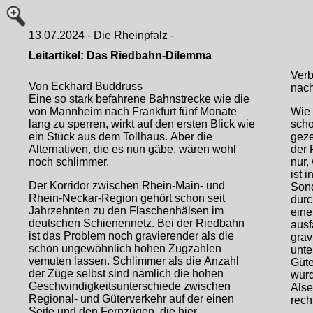
13.07.2024 - Die Rheinpfalz -
Leitartikel: Das Riedbahn-Dilemma
Ver
Von Eckhard Buddruss
nach
Eine so stark befahrene Bahnstrecke wie die
von Mannheim nach Frankfurt fünf Monate
Wie 
lang zu sperren, wirkt auf den ersten Blick wie
scho
ein Stück aus dem Tollhaus. Aber die
geze
Alternativen, die es nun gäbe, wären wohl
der 
noch schlimmer.
nur,
ist 
Der Korridor zwischen Rhein-Main- und
Sond
Rhein-Neckar-Region gehört schon seit
durc
Jahrzehnten zu den Flaschenhälsen im
eine
deutschen Schienennetz. Bei der Riedbahn
ausf
ist das Problem noch gravierender als die
grav
schon ungewöhnlich hohen Zugzahlen
unte
vemuten lassen. Schlimmer als die Anzahl
Güte
der Züge selbst sind nämlich die hohen
wurd
Geschwindigkeitsunterschiede zwischen
Als
Regional- und Güterverkehr auf der einen
recht
Seite und den Fernzügen, die hier