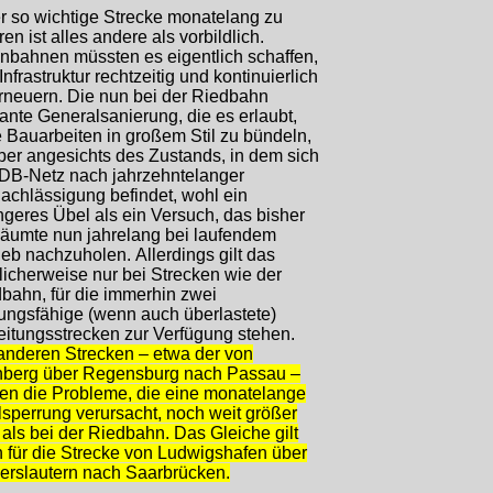
r so wichtige Strecke monatelang zu
ren ist alles andere als vorbildlich.
nbahnen müssten es eigentlich schaffen,
 Infrastruktur rechtzeitig und kontinuierlich
rneuern. Die nun bei der Riedbahn
ante Generalsanierung, die es erlaubt,
e Bauarbeiten in großem Stil zu bündeln,
aber angesichts des Zustands, in dem sich
DB-Netz nach jahrzehntelanger
achlässigung befindet, wohl ein
ngeres Übel als ein Versuch, das bisher
äumte nun jahrelang bei laufendem
ieb nachzuholen. Allerdings gilt das
icherweise nur bei Strecken wie der
bahn, für die immerhin zwei
tungsfähige (wenn auch überlastete)
itungsstrecken zur Verfügung stehen.
anderen Strecken – etwa der von
nberg über Regensburg nach Passau –
ten die Probleme, die eine monatelange
lsperrung verursacht, noch weit größer
 als bei der Riedbahn. Das Gleiche gilt
 für die Strecke von Ludwigshafen über
erslautern nach Saarbrücken.