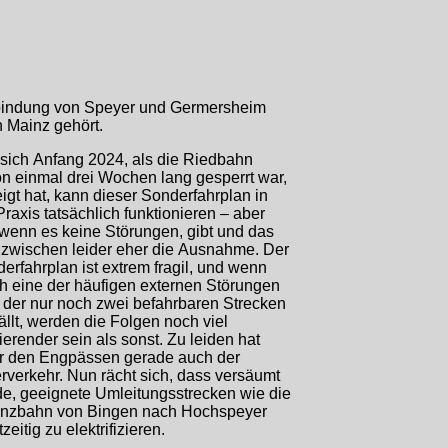
bindung von Speyer und Germersheim
 Mainz gehört.
sich Anfang 2024, als die Riedbahn
n einmal drei Wochen lang gesperrt war,
igt hat, kann dieser Sonderfahrplan in
Praxis tatsächlich funktionieren – aber
 wenn es keine Störungen, gibt und das
inzwischen leider eher die Ausnahme. Der
erfahrplan ist extrem fragil, und wenn
h eine der häufigen externen Störungen
 der nur noch zwei befahrbaren Strecken
ällt, werden die Folgen noch viel
ierender sein als sonst. Zu leiden hat
r den Engpässen gerade auch der
rverkehr. Nun rächt sich, dass versäumt
e, geeignete Umleitungsstrecken wie die
enzbahn von Bingen nach Hochspeyer
zeitig zu elektrifizieren.