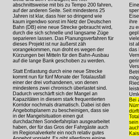
abschnittsweise mit bis zu Tempo 200 fahren,
Eine
auf der anderen Seite. Seit mindestens 25
sper
Jahren ist klar, dass hier so dringend wie
Eise
kaum irgendwo sonst im Netz der Deutschen
ihre
Bahn (DB) eine neue Strecke gebraucht wird,
zu e
durch die sich schnelle und langsame Züge
gepl
separieren lassen. Das Planungsverfahren für
viel
dieses Projekt ist nur äußerst zäh
ist 
vorangekommen, nun droht es wegen der
das 
Kürzungen bei Mitteln für den Bahn-Ausbau
Vern
auf die lange Bank geschoben zu werden.
geri
Vers
Statt Entlastung durch eine neue Strecke
Betr
kommt nun für fünf Monate der Totalausfall
mögl
einer der drei vorhandenen, von denen
Ried
mindestens zwei chronisch überlastet sind.
leis
Dadurch verschärft sich der Mangel an
Umle
Kapazitäten in diesem stark frequentierten
Bei 
Korridor nochmals dramatisch. Dabei ist den
Nür
Angebotsplanern zu bescheinigen, dass sie
dürf
in der Mangelsituation einen gut
Tota
durchdachten Sonderfahrplan ausgearbeitet
sein
haben, der für das Gros der Fahrgäste auch
auch
im Regionalverkehr ein noch relativ gutes
Kais
Angebot vorsieht. Es gibt allerdings einige