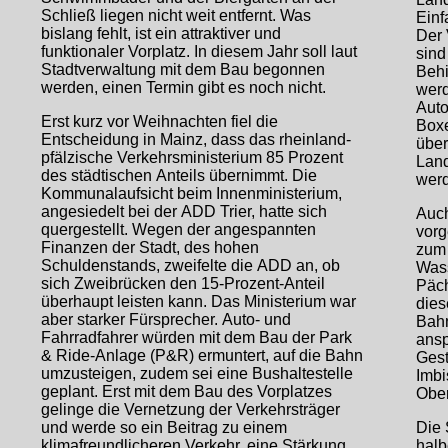
Schließ liegen nicht weit entfernt. Was
Einf
bislang fehlt, ist ein attraktiver und
Der 
funktionaler Vorplatz. In diesem Jahr soll laut
sind
Stadtverwaltung mit dem Bau begonnen
Behi
werden, einen Termin gibt es noch nicht.
werd
Auto
Erst kurz vor Weihnachten fiel die
Boxe
Entscheidung in Mainz, dass das rheinland-
über
pfälzische Verkehrsministerium 85 Prozent
Land
des städtischen Anteils übernimmt. Die
werd
Kommunalaufsicht beim Innenministerium,
angesiedelt bei der ADD Trier, hatte sich
Auch
quergestellt. Wegen der angespannten
vorg
Finanzen der Stadt, des hohen
zum 
Schuldenstands, zweifelte die ADD an, ob
Wass
sich Zweibrücken den 15-Prozent-Anteil
Päch
überhaupt leisten kann. Das Ministerium war
dies
aber starker Fürsprecher. Auto- und
Bahn
Fahrradfahrer würden mit dem Bau der Park
ansp
& Ride-Anlage (P&R) ermuntert, auf die Bahn
Gest
umzusteigen, zudem sei eine Bushaltestelle
Imbi
geplant. Erst mit dem Bau des Vorplatzes
Ober
gelinge die Vernetzung der Verkehrsträger
und werde so ein Beitrag zu einem
Die 
klimafreundlicheren Verkehr, eine Stärkung
halb