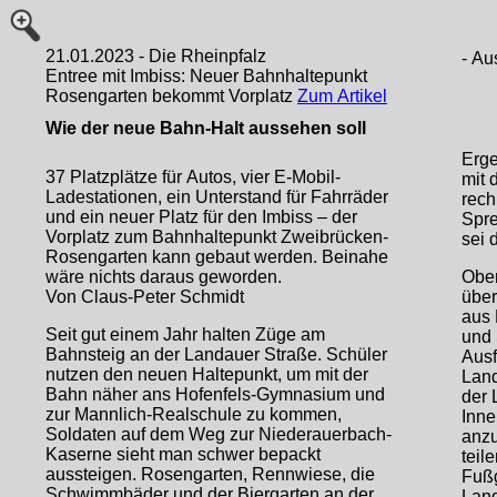
21.01.2023 - Die Rheinpfalz
- Au
Entree mit Imbiss: Neuer Bahnhaltepunkt
Rosengarten bekommt Vorplatz
Zum Artikel
Wie der neue Bahn-Halt aussehen soll
Erge
37 Platzplätze für Autos, vier E-Mobil-
mit 
Ladestationen, ein Unterstand für Fahrräder
rech
und ein neuer Platz für den Imbiss – der
Spre
Vorplatz zum Bahnhaltepunkt Zweibrücken-
sei 
Rosengarten kann gebaut werden. Beinahe
wäre nichts daraus geworden.
Ober
Von Claus-Peter Schmidt
über
aus 
Seit gut einem Jahr halten Züge am
und 
Bahnsteig an der Landauer Straße. Schüler
Aus
nutzen den neuen Haltepunkt, um mit der
Land
Bahn näher ans Hofenfels-Gymnasium und
der 
zur Mannlich-Realschule zu kommen,
Inne
Soldaten auf dem Weg zur Niederauerbach-
anzu
Kaserne sieht man schwer bepackt
teil
aussteigen. Rosengarten, Rennwiese, die
Fußg
Schwimmbäder und der Biergarten an der
Land