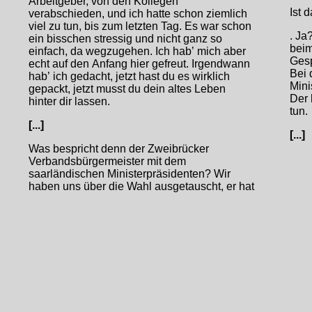
Arbeitgeber, von den Kollegen
Ist 
verabschieden, und ich hatte schon ziemlich
viel zu tun, bis zum letzten Tag. Es war schon
. Ja
ein bisschen stressig und nicht ganz so
bei
einfach, da wegzugehen. Ich hab’ mich aber
Gesp
echt auf den Anfang hier gefreut. Irgendwann
Bei 
hab’ ich gedacht, jetzt hast du es wirklich
Mini
gepackt, jetzt musst du dein altes Leben
Der 
hinter dir lassen.
tun.
[...]
[...]
Was bespricht denn der Zweibrücker
Verbandsbürgermeister mit dem
saarländischen Ministerpräsidenten? Wir
haben uns über die Wahl ausgetauscht, er hat