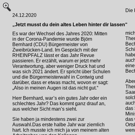
Die 
24.12.2020
„Jetzt musst du dein altes Leben hinter dir lassen“
mich
Es war der Wechsel des Jahres 2020: Mitten
The
in der Corona-Pandemie wurde Björn
Bech
Bernhard (CDU) Bürgermeister von
Schi
Zweibrücken-Land. Im Gespräch mit der
habe
RHEINPFALZ lässt er das Jahr Revue
auch
passieren. Er erzählt, warum er jetzt mehr
eine
Verantwortung, aber weniger Druck hat und
Bec
was sich 2021 ändert. Er spricht über Schulen
und die Bürgermeisterwahl in Contwig und
Aber
darüber, dass er etwas macht, wovon er sagt:
Them
„Also in meinen Augen ist das nicht gut.“
Saar
solc
Herr Bernhard, war’s ein gutes Jahr oder ein
auch
schlechtes Jahr? Das kommt ganz drauf an,
das 
aus welcher Sicht man’s sieht.
Mini
Sie haben ja mindestens zwei zur
das 
Auswahl.Das erste halbe Jahr war ziemlich
Orts
hart. Ich musste ich mich ja von meinem alten
wenn