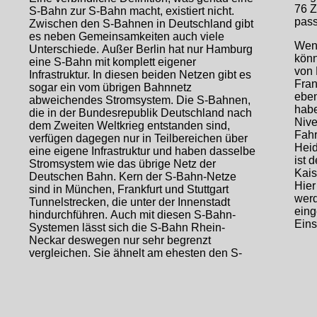
76 Z
S-Bahn zur S-Bahn macht, existiert nicht.
pass
Zwischen den S-Bahnen in Deutschland gibt
es neben Gemeinsamkeiten auch viele
Wenn
Unterschiede. Außer Berlin hat nur Hamburg
könn
eine S-Bahn mit komplett eigener
von
Infrastruktur. In diesen beiden Netzen gibt es
Fran
sogar ein vom übrigen Bahnnetz
eben
abweichendes Stromsystem. Die S-Bahnen,
habe
die in der Bundesrepublik Deutschland nach
Nive
dem Zweiten Weltkrieg entstanden sind,
Fahr
verfügen dagegen nur in Teilbereichen über
Heid
eine eigene Infrastruktur und haben dasselbe
ist 
Stromsystem wie das übrige Netz der
Kais
Deutschen Bahn. Kern der S-Bahn-Netze
Hier
sind in München, Frankfurt und Stuttgart
werd
Tunnelstrecken, die unter der Innenstadt
eing
hindurchführen. Auch mit diesen S-Bahn-
Eins
Systemen lässt sich die S-Bahn Rhein-
Neckar deswegen nur sehr begrenzt
vergleichen. Sie ähnelt am ehesten den S-