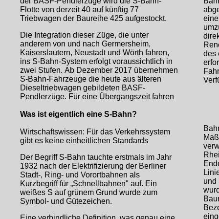
der BASF-Pendlerzüge wird die S-Bahn-
Bahn
Flotte von derzeit 40 auf künftig 77
abge
Triebwagen der Baureihe 425 aufgestockt.
eine
umzu
Die Integration dieser Züge, die unter
dire
anderem von und nach Germersheim,
Reno
Kaiserslautern, Neustadt und Wörth fahren,
des 
ins S-Bahn-System erfolgt voraussichtlich in
erfo
zwei Stufen. Ab Dezember 2017 übernehmen
Fahr
S-Bahn-Fahrzeuge die heute aus älteren
Verf
Dieseltriebwagen gebildeten BASF-
Pendlerzüge. Für eine Übergangszeit fahren
Was ist eigentlich eine S-Bahn?
Bahn
Wirtschaftswissen: Für das Verkehrssystem
Maßs
gibt es keine einheitlichen Standards
verw
Rhei
Der Begriff S-Bahn tauchte erstmals im Jahr
Ende
1932 nach der Elektrifizierung der Berliner
Lini
Stadt-, Ring- und Vorortbahnen als
und
Kurzbegriff für „Schnellbahnen" auf. Ein
wurd
weißes S auf grünem Grund wurde zum
Baur
Symbol- und Gütezeichen.
Beze
eing
Eine verbindliche Definition, was genau eine