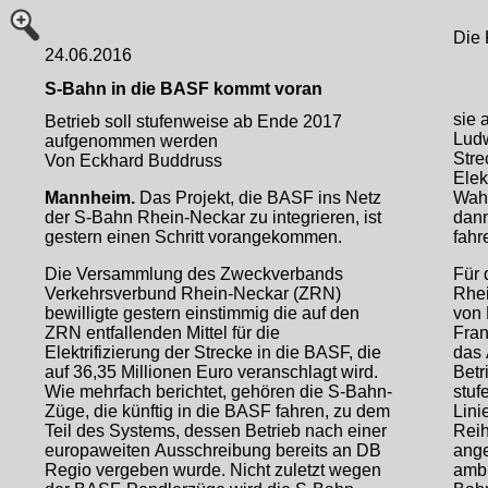
Die 
24.06.2016
S-Bahn in die BASF kommt voran
sie 
Betrieb soll stufenweise ab Ende 2017
Ludw
aufgenommen werden
Stre
Von Eckhard Buddruss
Elek
Mannheim.
Das Projekt, die BASF ins Netz
Wah
der S-Bahn Rhein-Neckar zu integrieren, ist
dann
gestern einen Schritt vorangekommen.
fahr
Die Versammlung des Zweckverbands
Für 
Verkehrsverbund Rhein-Neckar (ZRN)
Rhei
bewilligte gestern einstimmig die auf den
von
ZRN entfallenden Mittel für die
Fran
Elektrifizierung der Strecke in die BASF, die
das 
auf 36,35 Millionen Euro veranschlagt wird.
Betr
Wie mehrfach berichtet, gehören die S-Bahn-
stuf
Züge, die künftig in die BASF fahren, zu dem
Lini
Teil des Systems, dessen Betrieb nach einer
Reih
europaweiten Ausschreibung bereits an DB
ange
Regio vergeben wurde. Nicht zuletzt wegen
ambi